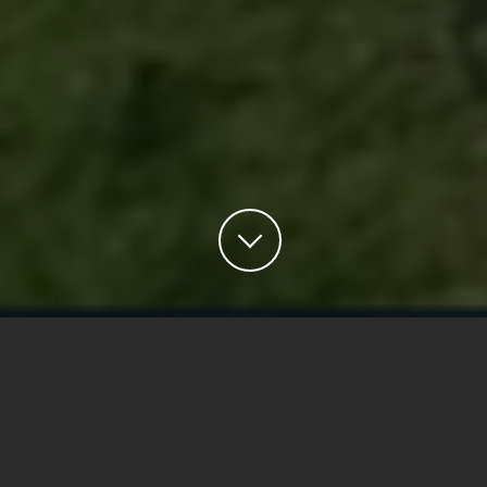
Un club
si proche si dépaysant…