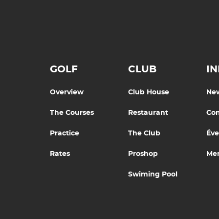
GOLF
CLUB
I
Overview
Club House
Ne
The Courses
Restaurant
Com
Practice
The Club
Év
Rates
Proshop
Men
Swiming Pool