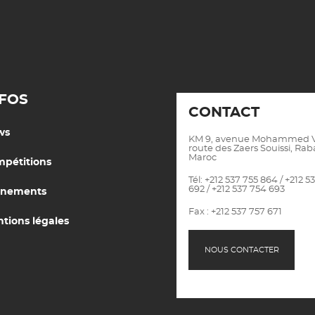
NFOS
CONTACT
ws
KM 9, avenue Mohammed V
route des Zaers Souissi, Raba
Maroc
pétitions
Tél: +212 537 755 864 / +212 5
692 / +212 537 754 693
enements
Fax : +212 537 757 671
tions légales
NOUS CONTACTER